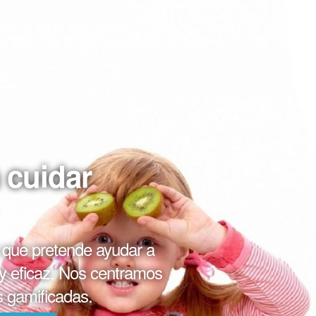
 cuidar
n que pretende ayudar a
 y eficaz. Nos centramos
s gamificadas.