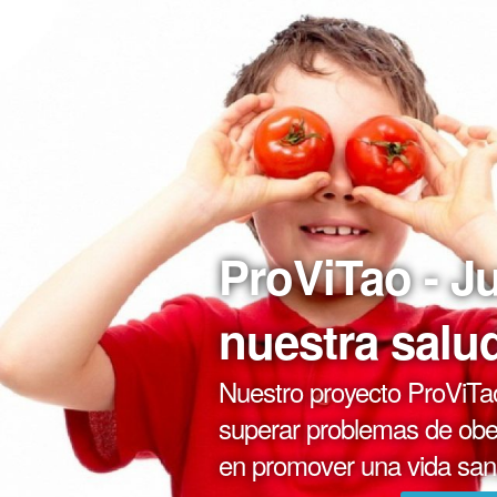
ProViTao - J
nuestra salu
Nuestro proyecto ProViTao
superar problemas de obes
en promover una vida sana 