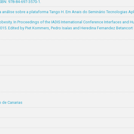
SBN: 978-84-697-3570-1.
análise sobre a plataforma Tango H. Em Anais do Seminário Tecnologias Apl
obesity. In Proceedings of the IADIS International Conference Interfaces and 
 2015. Edited by Piet Kommers, Pedro Isaías and Heredina Fernandez Betancort
o de Canarias