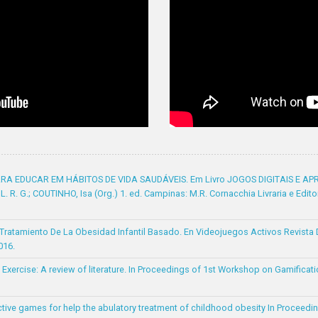
RA EDUCAR EM HÁBITOS DE VIDA SAUDÁVEIS. Em Livro JOGOS DIGITAIS E
 G.; COUTINHO, Isa (Org.) 1. ed. Campinas: M.R. Cornacchia Livraria e Editora 
l Tratamiento De La Obesidad Infantil Basado. En Videojuegos Activos Revist
016.
 Exercise: A review of literature. In Proceedings of 1st Workshop on Gamifica
ive games for help the abulatory treatment of childhood obesity In Proceedi