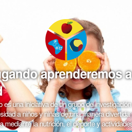
ugando aprenderemos a
d
 es una iniciativa de un grupo de investigació
idad a niños y niñas de una manera divertida
mediante la nutrición, el deporte y actividade