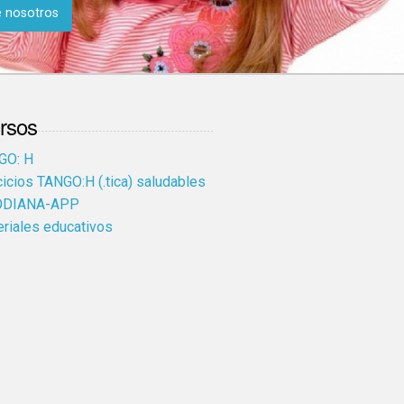
 nosotros
rsos
GO: H
cicios TANGO:H (.tica) saludables
DIANA-APP
riales educativos